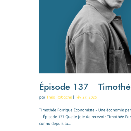
Épisode 137 – Timothé
par
Théo Robache
|
Fév 27, 2025
Timothée Parrique Économiste « Une économie perfo
– Épisode 137 Quelle joie de recevoir Timothée P
connu depuis la...