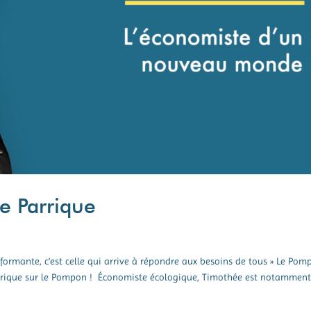
e Parrique
rmante, c’est celle qui arrive à répondre aux besoins de tous » Le Pom
arrique sur le Pompon ! Économiste écologique, Timothée est notammen