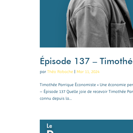
Épisode 137 – Timothé
par
Théo Robache
|
Mar 11, 2024
Timothée Parrique Économiste « Une économie perfo
– Épisode 137 Quelle joie de recevoir Timothée P
connu depuis la...