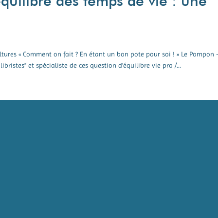
équilibre des temps de vie : une
ultures « Comment on fait ? En étant un bon pote pour soi ! » Le Pompon 
ristes” et spécialiste de ces question d’équilibre vie pro /...