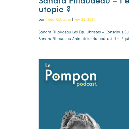
Sandra Fillaudeau – l’
utopie ?
par
Théo Robache
|
Fév 26, 2024
Sandra Fillaudeau Les Equilibristes – Conscious C
Sandra Fillaudeau Animatrice du podcast “Les Equilib