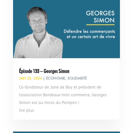
Épisode 133 – Georges Simon
JAN 22, 2024
|
ÉCONOMIE
,
SOLIDARITÉ
Co-fondateur de Jane de Boy et président de
l’association Bordeaux mon commerce, Georges
Simon est au micro du Pompon !
lire plus