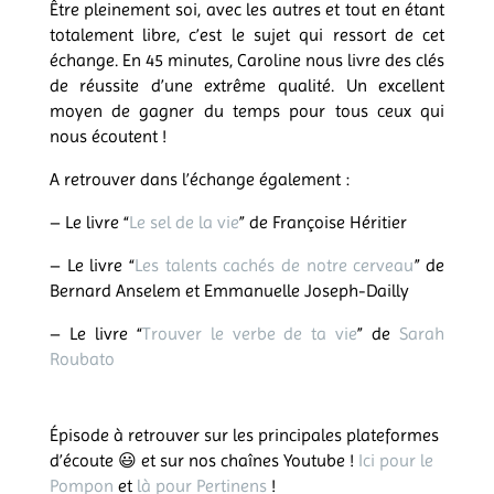
Être pleinement soi, avec les autres et tout en étant
totalement libre, c’est le sujet qui ressort de cet
échange. En 45 minutes, Caroline nous livre des clés
de réussite d’une extrême qualité. Un excellent
moyen de gagner du temps pour tous ceux qui
nous écoutent !
A retrouver dans l’échange également :
– Le livre “
Le sel de la vie
” de Françoise Héritier
– Le livre “
L
es talents cachés de notre cerveau
” de
Bernard Anselem et Emmanuelle Joseph-Dailly
– Le livre “
Trouver le verbe de ta vie
” de
Sarah
Roubato
Épisode à retrouver sur les principales plateformes
d’écoute
😃 et sur nos chaînes Youtube !
Ici pour le
Pompon
et
là pour Pertinens
!