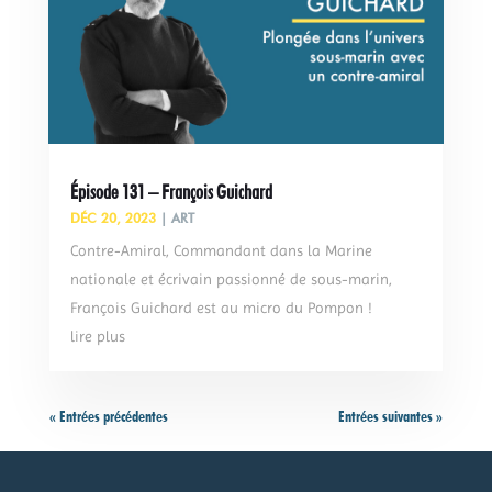
Épisode 131 – François Guichard
DÉC 20, 2023
|
ART
Contre-Amiral, Commandant dans la Marine
nationale et écrivain passionné de sous-marin,
François Guichard est au micro du Pompon !
lire plus
« Entrées précédentes
Entrées suivantes »