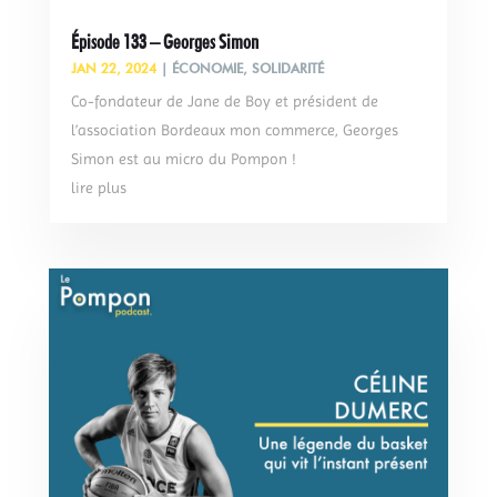
Épisode 133 – Georges Simon
JAN 22, 2024
|
ÉCONOMIE
,
SOLIDARITÉ
Co-fondateur de Jane de Boy et président de
l’association Bordeaux mon commerce, Georges
Simon est au micro du Pompon !
lire plus