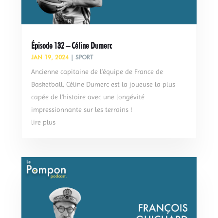
Épisode 132 – Céline Dumerc
JAN 19, 2024
|
SPORT
Ancienne capitaine de l’équipe de France de
Basketball, Céline Dumerc est la joueuse la plus
capée de l’histoire avec une longévité
impressionnante sur les terrains !
lire plus