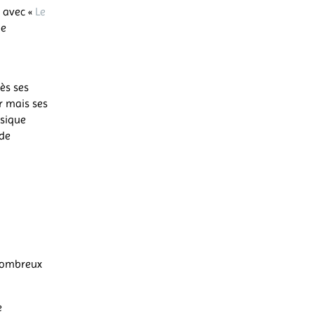
s
avec «
Le
ne
dès ses
r mais ses
usique
 de
nombreux
e