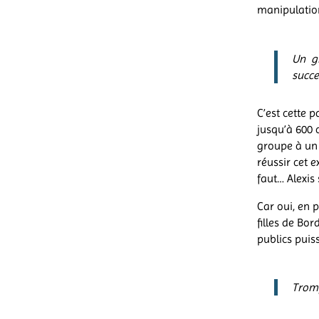
manipulation
Un g
succe
C’est cette p
jusqu’à 600 
groupe à un 
réussir cet 
faut… Alexis
Car oui, en 
filles de Bo
publics puis
Tromp