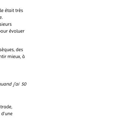
e était très
e.
sieurs
pour évoluer
sèques, des
tir mieux, à
uand j’ai 50
trade,
 d’une