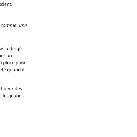
scient.
s comme une
is a dirigé
ner un
n place pour
meté quand il
 choeur des
e les jeunes