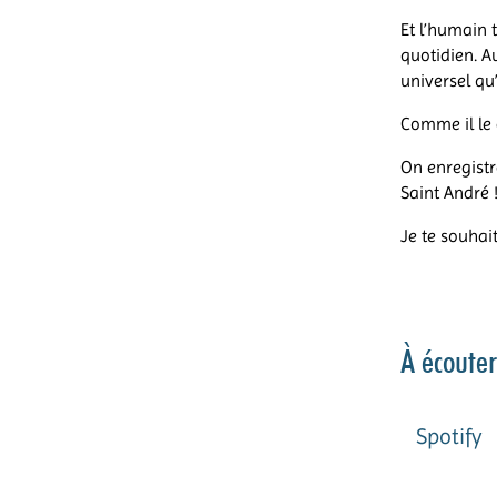
Et l’humain 
quotidien. A
universel qu’
Comme il le di
On enregistre
Saint André 
Je te souhai
À écouter
Spotify