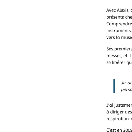
Avec Alexis,
présente che
Comprendre l
instruments…
vers la mus
Ses premier
messes, et i
se libérer qu
Je do
perso
J’ai justeme
à diriger de
respiration,
C’est en 200