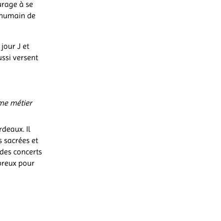
ourage à se
t humain de
jour J et
ussi versent
me métier
deaux. Il
s sacrées et
 des concerts
breux pour