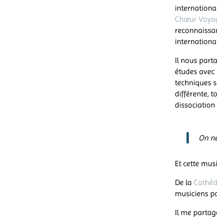
internationa
Chœur Voya
reconnaissan
internation
Il nous part
études avec 
techniques s
différente, 
dissociation 
On ne
Et cette mus
De la
Cathéd
musiciens p
Il me partag