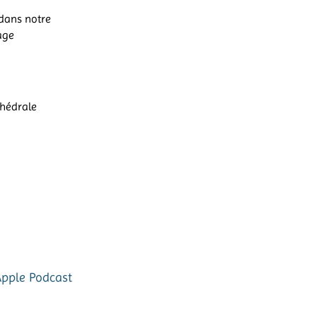
dans notre
gage
thédrale
Apple Podcast