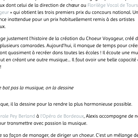
ux dont celui de la direction de chœur au
Florilège Vocal de Tour
geur
» qui obtient les trois premiers prix du concours national. U
ce inattendue pour un prix habituellement remis à des artistes
aux.
age justement l’histoire de la création du Choeur Voyageur, créé 
plusieurs camarades. Aujourd’hui, il manque de temps pour crée
ont quasiment à recréer dans toutes les écoles ! Il écoute une m
tout en créant une autre musique… Il faut avoir une belle capacité
!
 bat pas la musique, on la dessine
ique, il la dessine pour la rendre la plus harmonieuse possible.
rale Pey Berland
à
l’Opéra de Bordeaux
, Alexis accompagne de 
our transmettre avec passion la musique.
e sa façon de manager, de diriger un choeur. C’est un mélange d