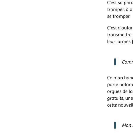
C’est sa phra
tromper, à o
se tromper.
C’est d’auta
transmettre d
leur larmes 
Comme
Ce marchand 
porte notam
orgues de la
gratuits, un
cette nouvell
Mon i