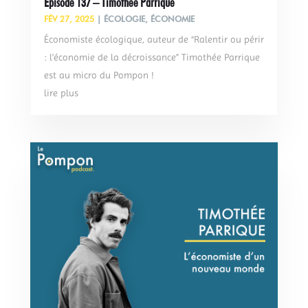
Épisode 137 – Timothée Parrique
FÉV 27, 2025
|
ÉCOLOGIE
,
ÉCONOMIE
Économiste écologique, auteur de “Ralentir ou périr
: l’économie de la décroissance” Timothée Parrique
est au micro du Pompon !
lire plus