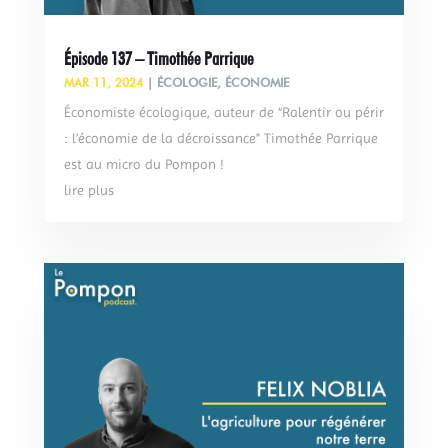
Épisode 137 – Timothée Parrique
MAR 11, 2024
|
ÉCOLOGIE
,
ÉCONOMIE
Économiste écologique, auteur de “Ralentir ou périr
: l’économie de la décroissance” Timothée Parrique
est au micro du Pompon !
lire plus