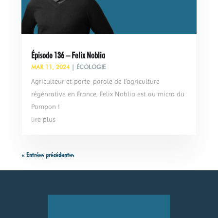
Épisode 136 – Felix Noblia
MAR 11, 2024
|
ÉCOLOGIE
Agriculteur et porte-parole de l’agriculture
régénrative en France, Felix Noblia est au micro du
Pompon !
lire plus
« Entrées précédentes