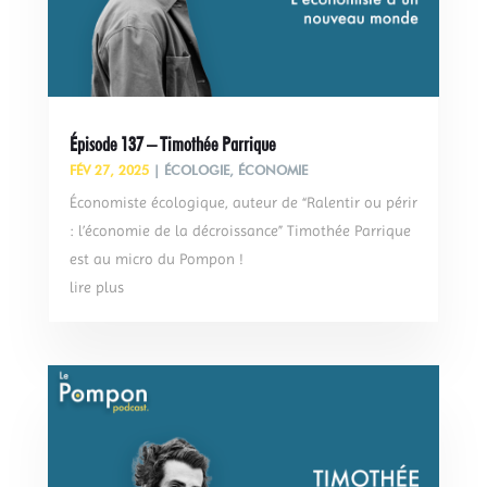
Épisode 137 – Timothée Parrique
FÉV 27, 2025
|
ÉCOLOGIE
,
ÉCONOMIE
Économiste écologique, auteur de “Ralentir ou périr
: l’économie de la décroissance” Timothée Parrique
est au micro du Pompon !
lire plus