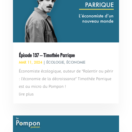
Épisode 137 – Timothée Parrique
MAR 11, 2024
|
ÉCOLOGIE
,
ÉCONOMIE
Économiste écologique, auteur de “Ralentir ou périr
: l’économie de la décroissance” Timothée Parrique
est au micro du Pompon !
lire plus