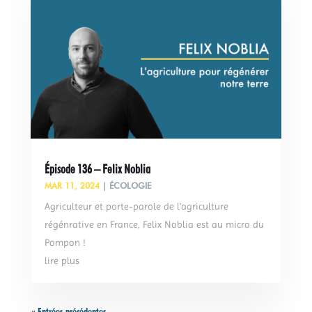
Épisode 136 – Felix Noblia
MAR 11, 2024
|
ÉCOLOGIE
Agriculteur et porte-parole de l’agriculture
régénrative en France, Felix Noblia est au micro du
Pompon !
lire plus
« Entrées précédentes