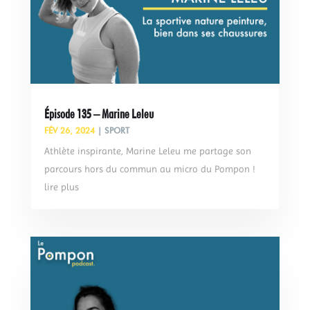
Épisode 135 – Marine Leleu
FÉV 26, 2024
|
SPORT
Athlète inspirante, Marine Leleu me partage son
parcours hors du commun au micro du Pompon !
lire plus