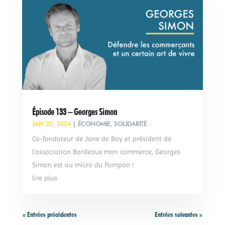
Épisode 133 – Georges Simon
JAN 22, 2024
|
ÉCONOMIE
,
SOLIDARITÉ
Co-fondateur de Jane de Boy et président de
l’association Bordeaux mon commerce, Georges
Simon est au micro du Pompon !
lire plus
« Entrées précédentes
Entrées suivantes »