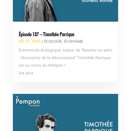
Épisode 137 – Timothée Parrique
FÉV 27, 2025
|
ÉCOLOGIE
,
ÉCONOMIE
Économiste écologique, auteur de “Ralentir ou périr
: l’économie de la décroissance” Timothée Parrique
est au micro du Pompon !
lire plus