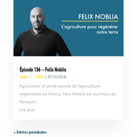
Épisode 136 – Felix Noblia
MAR 11, 2024
|
ÉCOLOGIE
Agriculteur et porte-parole de l’agriculture
régénrative en France, Felix Noblia est au micro du
Pompon !
lire plus
« Entrées précédentes