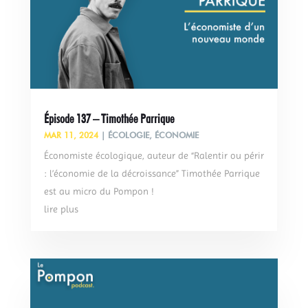
Épisode 137 – Timothée Parrique
MAR 11, 2024
|
ÉCOLOGIE
,
ÉCONOMIE
Économiste écologique, auteur de “Ralentir ou périr
: l’économie de la décroissance” Timothée Parrique
est au micro du Pompon !
lire plus