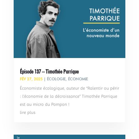
Épisode 137 – Timothée Parrique
FÉV 27, 2025
|
ÉCOLOGIE
,
ÉCONOMIE
Économiste écologique, auteur de “Ralentir ou périr
: l’économie de la décroissance” Timothée Parrique
est au micro du Pompon !
lire plus