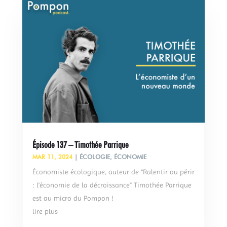
Épisode 137 – Timothée Parrique
MAR 11, 2024
|
ÉCOLOGIE
,
ÉCONOMIE
Économiste écologique, auteur de “Ralentir ou périr
: l’économie de la décroissance” Timothée Parrique
est au micro du Pompon !
lire plus