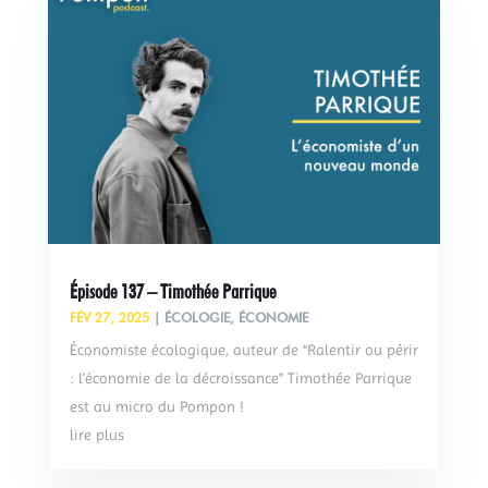
Épisode 137 – Timothée Parrique
FÉV 27, 2025
|
ÉCOLOGIE
,
ÉCONOMIE
Économiste écologique, auteur de “Ralentir ou périr
: l’économie de la décroissance” Timothée Parrique
est au micro du Pompon !
lire plus