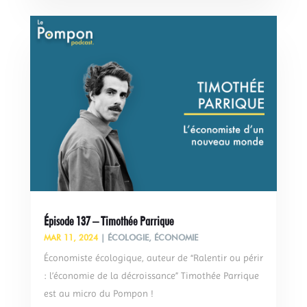
Épisode 137 – Timothée Parrique
MAR 11, 2024
|
ÉCOLOGIE
,
ÉCONOMIE
Économiste écologique, auteur de “Ralentir ou périr
: l’économie de la décroissance” Timothée Parrique
est au micro du Pompon !