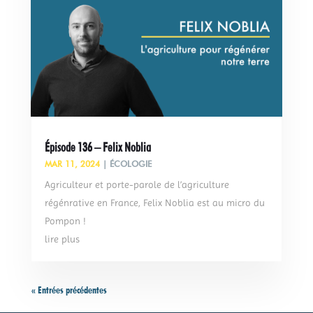
Épisode 136 – Felix Noblia
MAR 11, 2024
|
ÉCOLOGIE
Agriculteur et porte-parole de l’agriculture
régénrative en France, Felix Noblia est au micro du
Pompon !
lire plus
« Entrées précédentes