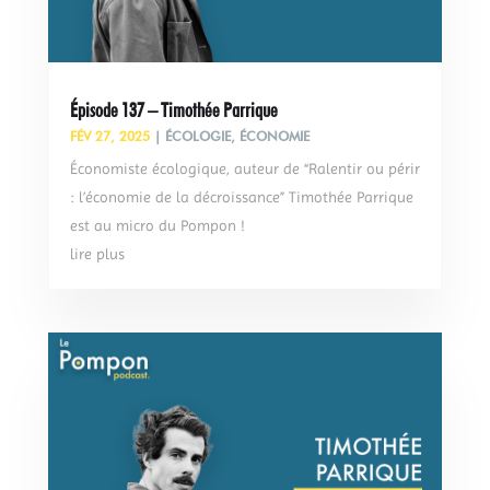
Épisode 137 – Timothée Parrique
FÉV 27, 2025
|
ÉCOLOGIE
,
ÉCONOMIE
Économiste écologique, auteur de “Ralentir ou périr
: l’économie de la décroissance” Timothée Parrique
est au micro du Pompon !
lire plus