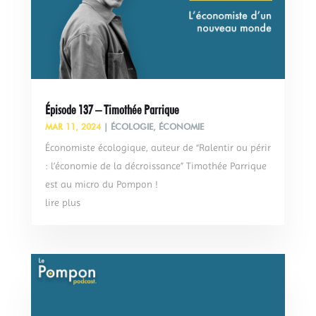
Épisode 137 – Timothée Parrique
MAR 11, 2024
|
ÉCOLOGIE
,
ÉCONOMIE
Économiste écologique, auteur de “Ralentir ou périr
: l’économie de la décroissance” Timothée Parrique
est au micro du Pompon !
lire plus