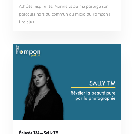
Athlète inspirante, Marine Leleu me partage son
parcours hors du commun au micro du Pompon !
lire plus
Épisode 134 – Sally TM