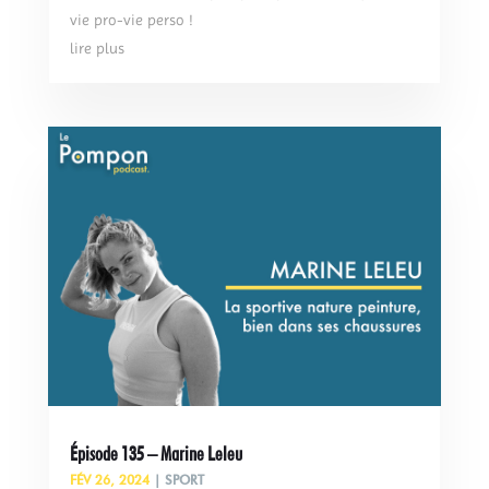
vie pro-vie perso !
lire plus
Épisode 135 – Marine Leleu
FÉV 26, 2024
|
SPORT