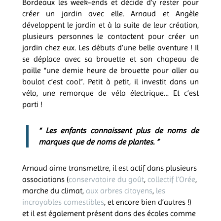
Bordeaux les week-ends et décide d’y rester pour
créer un jardin avec elle. Arnaud et Angèle
développent le jardin et à la suite de leur création,
plusieurs personnes le contactent pour créer un
jardin chez eux. Les débuts d’une belle aventure ! Il
se déplace avec sa brouette et son chapeau de
paille “une demie heure de brouette pour aller au
boulot c’est cool”. Petit à petit, il investit dans un
vélo, une remorque de vélo électrique… Et c’est
parti !
“ Les enfants connaissent plus de noms de
marques que de noms de plantes. ”
Arnaud aime transmettre, il est actif dans plusieurs
associations (
conservatoire du goût
,
collectif l’Orée
,
marche du climat,
aux arbres citoyens
,
les
incroyables comestibles
, et encore bien d’autres !)
et il est également présent dans des écoles comme