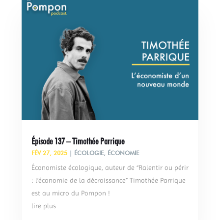
Épisode 137 – Timothée Parrique
FÉV 27, 2025
|
ÉCOLOGIE
,
ÉCONOMIE
Économiste écologique, auteur de “Ralentir ou périr
: l’économie de la décroissance” Timothée Parrique
est au micro du Pompon !
lire plus