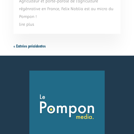
Agriculteur et porte-parole de l’agriculture
régénrative en France, Felix Noblia est au micro du
Pompon !
lire plus
« Entrées précédentes