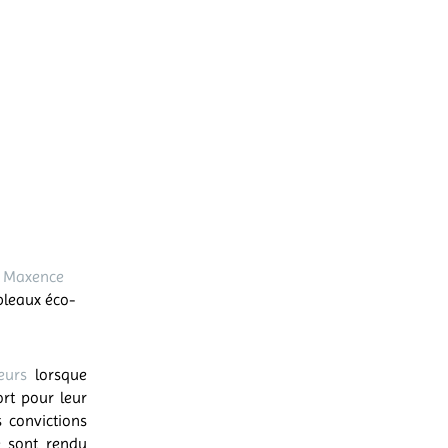
r
Maxence
bleaux éco-
eurs
lorsque
rt pour leur
 convictions
se sont rendu