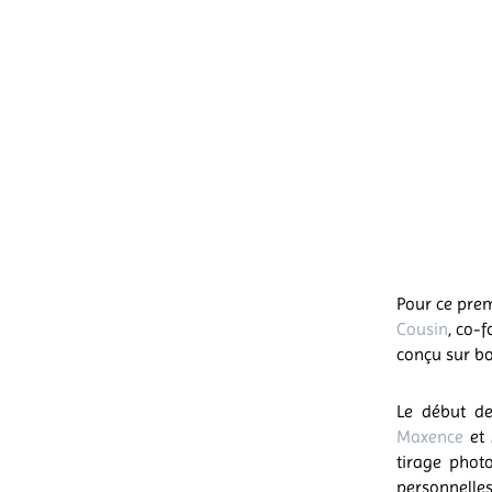
Pour ce prem
Cousin
, co-
conçu sur bo
Le début d
Maxence
et
tirage phot
personnelles