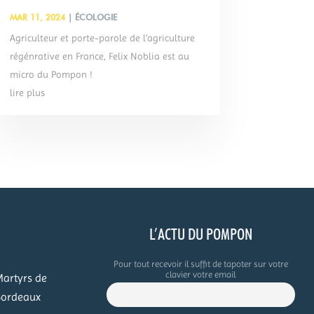
MAR 11, 2024
|
ÉCOLOGIE
Agriculteur et porte-parole de l’agriculture
régénrative en France, Felix Noblia est au
micro du Pompon !
lire plus
O
L’ACTU DU POMPON
Pour tout recevoir il suffit de tapoter sur votre
clavier votre email
Martyrs de
Bordeaux