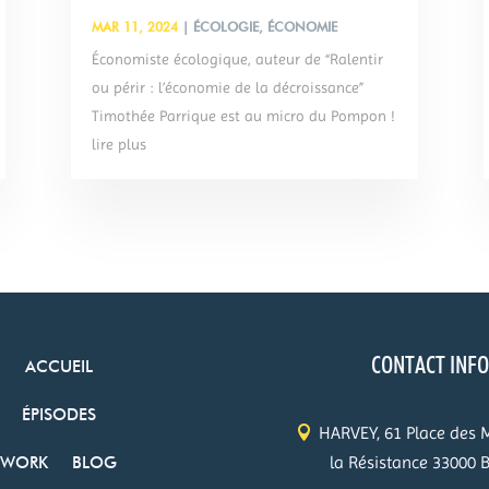
MAR 11, 2024
|
ÉCOLOGIE
,
ÉCONOMIE
Économiste écologique, auteur de “Ralentir
ou périr : l’économie de la décroissance”
Timothée Parrique est au micro du Pompon !
lire plus
CONTACT INF
ACCUEIL
ÉPISODES
HARVEY, 61 Place des 
la Résistance 33000 
WORK
BLOG