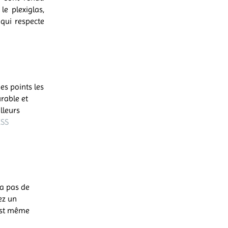
e plexiglas,
qui respecte
es points les
rable et
lleurs
ESS
 a pas de
ez un
’est même