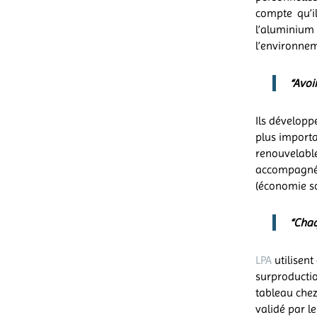
compte qu’i
l’aluminium
l’environne
“Avoi
Ils développ
plus importa
renouvelable
accompagnés
(économie soc
“C
haq
LPA
utilisen
surproductio
tableau chez
validé par 