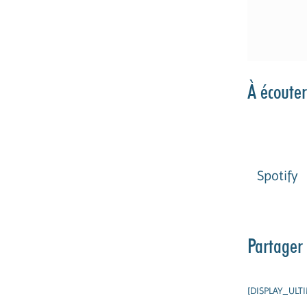
À écouter
Spotify
Partager 
[DISPLAY_ULT