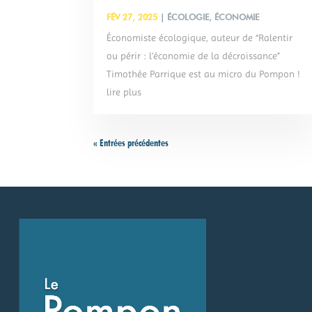
FÉV 27, 2025
|
ÉCOLOGIE
,
ÉCONOMIE
Économiste écologique, auteur de “Ralentir
ou périr : l’économie de la décroissance”
Timothée Parrique est au micro du Pompon !
lire plus
« Entrées précédentes