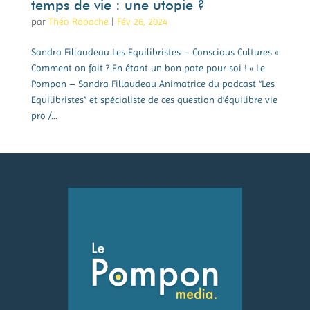
temps de vie : une utopie ?
par
Théo Robache
|
Fév 26, 2024
Sandra Fillaudeau Les Equilibristes – Conscious Cultures «
Comment on fait ? En étant un bon pote pour soi ! » Le
Pompon – Sandra Fillaudeau Animatrice du podcast “Les
Equilibristes” et spécialiste de ces question d’équilibre vie
pro /...