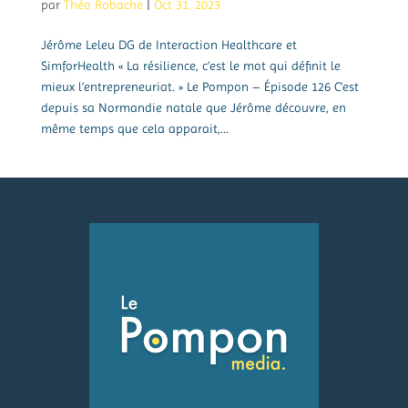
par
Théo Robache
|
Oct 31, 2023
Jérôme Leleu DG de Interaction Healthcare et
SimforHealth « La résilience, c’est le mot qui définit le
mieux l’entrepreneuriat. » Le Pompon – Épisode 126 C’est
depuis sa Normandie natale que Jérôme découvre, en
même temps que cela apparait,...