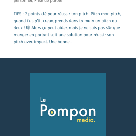
personnel
,
Prise de parole
TIPS : 7 points clé pour réussir ton pitch Pitch mon pitch,
quand t’as p’tit creux, prends dans ta main un pitch ou
deux ! 🎼 Alors ça peut aider, mais je ne suis pas sûr que
manger en parlant soit une solution pour réussir son
pitch avec impact. Une bonne...