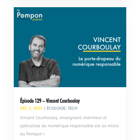
Épisode 129 – Vincent Courboulay
DÉC 5, 2023
|
ÉCOLOGIE
,
TECH
Vincent Courboulay, enseignant-chercheur et
spécialiste du numérique responsable est au micro
du Pompon !