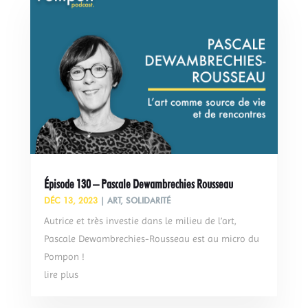
Épisode 130 – Pascale Dewambrechies Rousseau
DÉC 13, 2023
|
ART
,
SOLIDARITÉ
Autrice et très investie dans le milieu de l’art,
Pascale Dewambrechies-Rousseau est au micro du
Pompon !
lire plus