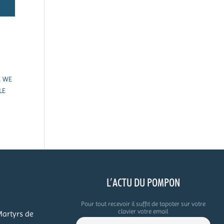
E WE
LE
O
L’ACTU DU POMPON
Pour tout recevoir il suffit de tapoter sur votre
clavier votre email
Martyrs de