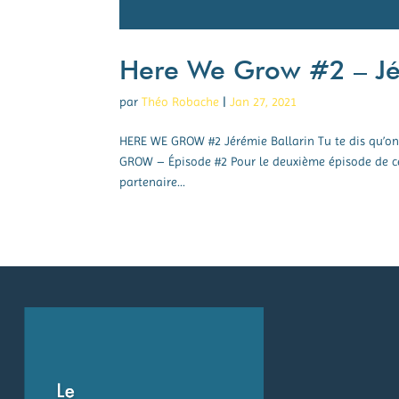
Here We Grow #2 – Jé
par
Théo Robache
|
Jan 27, 2021
HERE WE GROW #2 Jérémie Ballarin Tu te dis qu’on n’
GROW – Épisode #2 Pour le deuxième épisode de ce
partenaire...