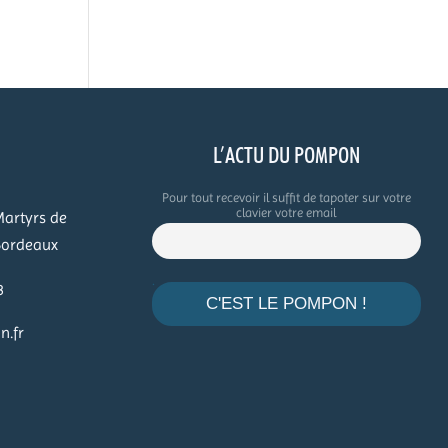
O
L’ACTU DU POMPON
Pour tout recevoir il suffit de tapoter sur votre
clavier votre email
Martyrs de
Bordeaux
.
3
.fr