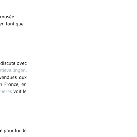
u musée
 en tant que
 discute avec
tieveilingen
,
 vendues aux
en France, en
chères
voit le
re pour lui de