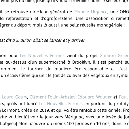
 savait pas où aller, juste qu’il voulait travailler dans le secteur agr
 il se retrouve directeur général de
Planète Urgence
, une ONG
la reforestation et d’agroforesterie. Une association à remett
ntégrer au départ, mais là aussi, une belle réussite managériale !
st dit à 5, qu’on allait se lancer et y arriver.
tion pour
Les Nouvelles Fermes
vient du projet
Gotham Gree
e au-dessus d’un supermarché à Brooklyn. Il s’est penché sur
 comment le tourner de manière éco-responsable et s’est 
,
un écosystème qui unit le fait de cultiver des végétaux en symb
c
Laura Gaury
,
Clément Follin-Arbelet
,
Edouard Wautier
et
Paul
rs, qu’ils ont lancé
Les Nouvelles Fermes
en partant du protot
à Lormont, créée en 2019, et qui va être rentable cette année. P
tte va bientôt voir le jour vers Mérignac, avec une levée de f
 L’objectif étant d’ouvrir au moins 100 fermes en 10 ans, dans le