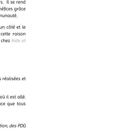
ays.
Il se rend
éfices grâce
mmunauté.
un côté et le
cette raison
t chez
Aide et
réalisées et
ù il est allé.
ance que tous
tion, des PDG