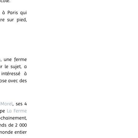
icole.
 à Paris qui
re sur pied,
n
, une ferme
 le sujet, a
intéressé à
iose avec des
 Morel
, ses 4
ype
La Ferme
rochainement,
onds de 2 000
 monde entier