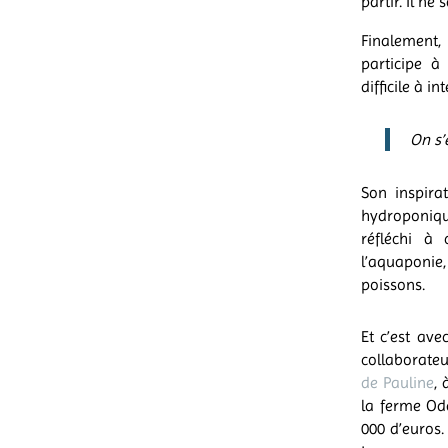
partir. Il ne
Finalement,
participe à 
difficile à i
On s’e
Son inspira
hydroponiqu
réfléchi à
l’aquaponie
poissons.
Et c’est ave
collaborateu
de Pauline
, 
la ferme Ode
000 d’euros.