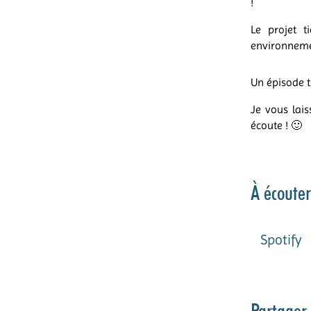
!
Le projet t
environneme
Un épisode t
Je vous lais
écoute ! 🙂
À écouter
Spotify
Partager 