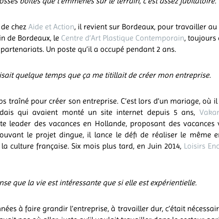
osses boîtes que t’emmènes sur le terrain, c’est assez jubilatoire.
r de chez
Aide et Action
, il revient sur Bordeaux, pour travailler a
n de Bordeaux, le
Centre d’Art Plastique Contemporain
, toujours
partenariats. Un poste qu’il a occupé pendant 2 ans.
isait quelque temps que ça me titillait de créer mon entreprise.
ps traîné pour créer son entreprise. C’est lors d’un mariage, où il
dais qui avaient monté un site internet depuis 5 ans,
Vakan
ite leader des vacances en Hollande, proposant des vacances
ouvant le projet dingue, il lance le défi de réaliser le même 
 la culture française. Six mois plus tard, en Juin 2014,
Loisirs En
nse que la vie est intéressante que si elle est expérientielle.
ées à faire grandir l’entreprise, à travailler dur, c’était nécessai