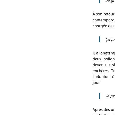
de gr
À son retou
contemporai
chargée des 
Ça fa
Il a longtem
deux hollan
devenu le s
enchères. Tr
l’adaptant à
jour.
Je pe
Après des ann