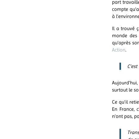
part travail
compte qu’a
à l’environn
Il a trouvé 
monde des st
qu’après son
Action
.
C’est
Aujourd’hui,
surtout le s
Ce qu’il reti
En France, c
n’ont pas, p
Trans