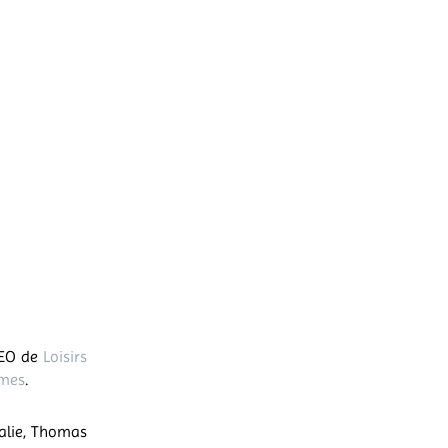
CEO de
Loisirs
rmes
.
ralie, Thomas