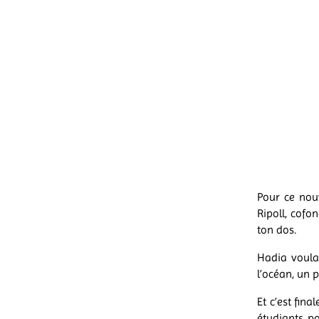
Pour ce nouv
Ripoll, cofo
ton dos.
Hadia voula
l’océan, un
Et c’est fin
étudiants po