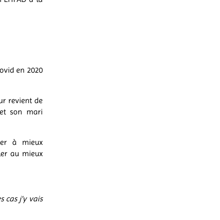
ovid en 2020
ur revient de
 et son mari
der à mieux
ler au mieux
 cas j’y vais