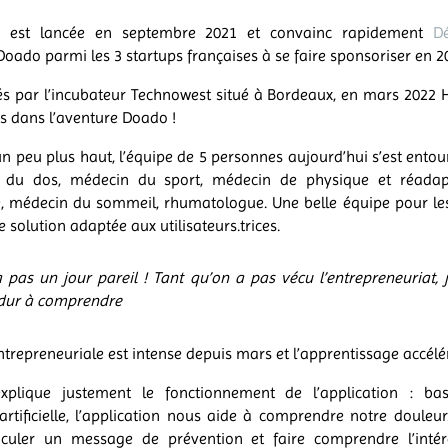
ion est lancée en septembre 2021 et convainc rapidement
D
Doado parmi les 3 startups françaises à se faire sponsoriser en 2
 par l’incubateur Technowest situé à Bordeaux, en mars 2022 
s dans l’aventure Doado !
 un peu plus haut, l’équipe de 5 personnes aujourd’hui s’est entou
n du dos, médecin du sport, médecin de physique et réadapt
e, médecin du sommeil, rhumatologue. Une belle équipe pour les
 solution adaptée aux utilisateurs.trices.
 a pas un jour pareil ! Tant qu’on a pas vécu l’entrepreneuriat,
 dur à comprendre
ntrepreneuriale est intense depuis mars et l’apprentissage accélér
xplique justement le fonctionnement de l’application : b
 artificielle, l’application nous aide à comprendre notre douleu
iculer un message de prévention et faire comprendre l’intér