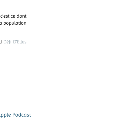
c’est ce dont
a population
.
id
Défi D’Elles
Apple Podcast