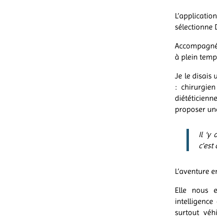
L’applicat
sélectionne 
Accompagnés
à plein temp
Je le disais
:
chirurgie
diététicienn
proposer une
Il ‘y
c’est
L’aventure e
Elle nous e
intelligence
surtout véh