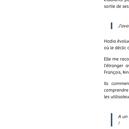
sortie de se
J’avai
Hadia évolue
où le déclic 
Elle me raco
l’étranger 
François, ki
Ils commen
comprendre l
les utilisateu
A un 
!