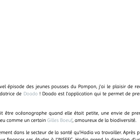
el épisode des jeunes pousses du Pompon, j’ai le plaisir de re
ndatrice de
Doado
! Doado est l’application qui te permet de pr
it être océanographe quand elle était petite, une envie de pre
 peu comme un certain
Gilles Boeuf
, amoureux de la biodiversité.
alement dans le secteur de la santé qu’Hadia va travailler. Après p
ur financer ses études à l’INSEEC, Hadia prend la direction d’