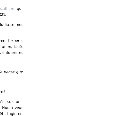
écathlon
qui
021.
Hadia se met
rée d’experts
ation, kiné,
 entourer et
 je pense que
é !
asée sur une
r. Hadia veut
êt d’agir en