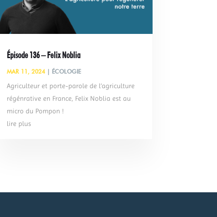
Épisode 136 – Felix Noblia
MAR 11, 2024
|
ÉCOLOGIE
Agriculteur et porte-parole de l’agriculture
régénrative en France, Felix Noblia est au
micro du Pompon !
lire plus