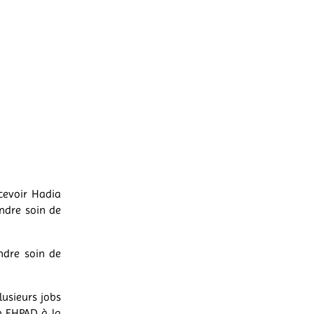
cevoir Hadia
endre soin de
ndre soin de
lusieurs jobs
un EHPAD à la